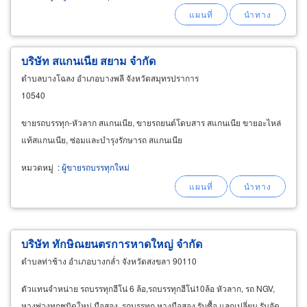
บริษัท สแกนเนีย สยาม จำกัด
ตำบลบางโฉลง อำเภอบางพลี จังหวัดสมุทรปราการ
10540
ขายรถบรรทุก-หัวลาก สแกนเนีย, ขายรถยนต์โดบสาร สแกนเนีย ขายอะไหล่
แท้สแกนเนีย, ซ่อมและบำรุงรักษารถ สแกนเนีย
หมวดหมู่
:
ผู้ขายรถบรรทุกใหม่
บริษัท ทักษิณยนตรการหาดใหญ่ จำกัด
ตำบลท่าช้าง อำเภอบางกล่ำ จังหวัดสงขลา 90110
ตัวแทนจำหน่าย รถบรรทุกฮีโน่ 6 ล้อ,รถบรรทุกฮีโน่10ล้อ หัวลาก, รถ NGV,
หางพ่วงทุกชนิดใหม่ มือสอง, รถบรรทุก หางมือสอง รับซื้อ แลกเปลี่ยน รับจัด