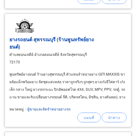
เปลี่ยนยาง นอกสถานที่
ยางรถยนต์ สุพรรณบุรี (ร้านพูนทรัพย์ยาง
ยนต์)
ตำบลดอนเจดีย์ อำเภอดอนเจดีย์ จังหวัดสุพรรณบุรี
72170
พูนทรัพย์ยางยนต์ ร้านยางสุพรรณบุรี ตัวแทนจำหน่ายยาง GITI MAXXIS ขา
ยล้อแม็กพร้อมยาง จัดชุดแต่งหล่อ ราคาถูกจริงๆ ถูกสุดๆ ยางเก๋งอีโค่คาร์ เก๋ง
เล็ก กลาง ใหญ่ ยางรถกระบะ ปิกอัพออฟโรด 4X4, SUV, MPV, PPV, รถตู้, รถ
แวน ขายและรับเปลี่ยนยางรถยนต์ จีติ, บริดจสโตน, มิชลิน, ยางดันลอป, ยาง
ฟอลเคน, ยางแม็กซิส, กู๊ดเยียร์
หมวดหมู่
:
ผู้ขายและจัดจำหน่ายยางรถ