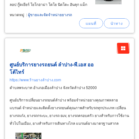
ลอป กู๊ดเยียร์ โยโกฮาม่า โตโย นิตโตะ ฮันคุก แม็ก
ซิส โอตานิ หลิงหลง แอตลาส จีที ยางเลนโซ่ เดย์
หมวดหมู่
:
ผู้ขายและจัดจำหน่ายยางรถ
ตัน พีราลี่ (michelin, bridgestone, dunlop
tire
ศูนย์บริการยางรถยนต์ ลำปาง-พี.เอส ออ
โต้ไทร์
https://www.ร้านยางลำปาง.com
ตำบลพระบาท อำเภอเมืองลำปาง จังหวัดลำปาง 52000
ศูนย์บริการเปลี่ยนยางรถยนต์ลำปาง พร้อมจำหน่ายยางคุณภาพหลาย
แบรนด์ จำหน่ายและติดตั้งยางรถยนต์คุณภาพสำหรับรถทุกประเภท เปลี่ยน
ยางรถเก๋ง, ยางรถกระบะ, ยางรถ suv, ยางรถครอบครัว ยางสำหรับการใช้งาน
ทั่วไปในเมือง, ยางสำหรับการเดินทางไกล แบรนด์ยางมาตรฐานสากล
michelin, bfgoodrich, bridgestone, goodyear,