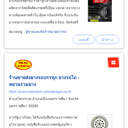
ยางรถบรรทุกจีน ราคาถูก ยางดีที่ไม่ต้องจ่ายแพง
ผลิตจากวัสดุที่ผลิตเกรดพรีเมียม แตกต่างจากยาง
ตามท้องตลาดทั่วไป คุ้มค่าเงินแท้จริง รับประกัน
ยางจนกว่าดอกลายยางจะเหลือ 4.5มม. จัดส่งฟรี
ทั่วประเทศ ยางรถบรรทุก 11r22.5 รุ่น eh707 รุ่น
หมวดหมู่
:
ผู้ขายและจัดจำหน่ายยางรถ
ยอดนิยม best seller ดอกยางละเอียด ขอบยางรับ
น้ำหนักได้มากทนต่อการถอดใส่
ร้านขายส่งยางรถบรรทุก ยางรถไถ -
หยวนรวมยาง
https://yuanrubbertyre.yellowpages.co.th
ตำบลโคกกรวด อำเภอเมืองนครราชสีมา จังหวัด
นครราชสีมา 30280
จากรัฐบาลไทย, ได้รับหนังสือรับรองจากสหภาพ
ยุโรป (ece), หนังสือรับรองจากสหรัฐอเมริกา