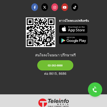
ดาวน์โหลดแอปพลิเคชัน
สนใจลงโฆษณา ปรึกษาฟรี
02-262-8888
ต่อ 8615, 8686