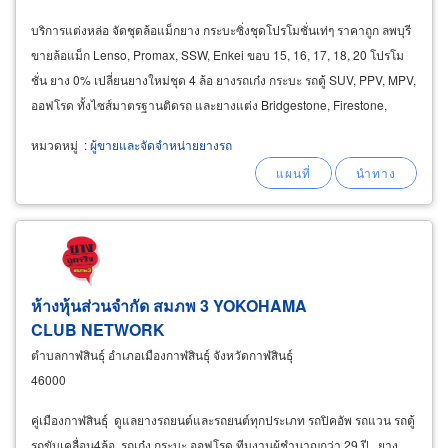
บริการแต่งหล่อ จัดชุดล้อแม็กยาง กระบะซิ่งชุดโปรโมชั่นเท่ๆ ราคาถูก ลพบุรี
ขายล้อแม็ก Lenso, Promax, SSW, Enkei ขอบ 15, 16, 17, 18, 20 โปรโม
ชั่น ยาง 0% เปลี่ยนยางใหม่ชุด 4 ล้อ ยางรถเก๋ง กระบะ รถตู้ SUV, PPV, MPV,
ออฟโรด ทั้งไซส์มาตรฐานติดรถ และยางแต่ง Bridgestone, Firestone,
Nitto, Toyo, Michelin
หมวดหมู่
:
ผู้ขายและจัดจำหน่ายยางรถ
ห้างหุ้นส่วนจำกัด สมภพ 3 YOKOHAMA
CLUB NETWORK
ตำบลกาฬสินธุ์ อำเภอเมืองกาฬสินธุ์ จังหวัดกาฬสินธุ์
46000
คู่เมืองกาฬสินธุ์ ดูแลยางรถยนต์และรถยนต์ทุกประเภท รถปิคอัพ รถแวน รถตู้
รถขับเคลื่อน4ล้อ รถเก๋ง กระบะ ออฟโรด ทีมงานผู้ชำนาญกว่า 29 ปี ยาง