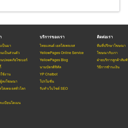
รา
บริการของเรา
ติดต่อเรา
มเป็นมา
ไทยแลนด์ เยลโล่เพจเจส
ทีมที่ปรึกษาโฆษณา
มเป็นส่วนตัว
YellowPages Online Service
โฆษณากับเรา
มปลอดภัยไซเบอร์
YellowPages Blog
ฝ่ายบริการลูกค้าสัมพั
้
นามบัตรดิจิทัล
วิธีการชำระเงิน
รใช้งาน
YP Chatbot
บผู้ลงโฆษณา
โปรโมชั่น
ลโล่เพจเจสทั่วโลก
รับทำเว็บไซต์ SEO
ะเบียนโดเมน