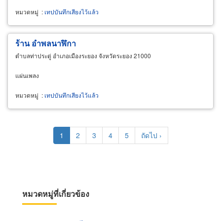
หมวดหมู่
:
เทปบันทึกเสียงไว้แล้ว
ร้าน อำพลนาฬิกา
ตำบลท่าประดู่ อำเภอเมืองระยอง จังหวัดระยอง 21000
แผ่นเพลง
หมวดหมู่
:
เทปบันทึกเสียงไว้แล้ว
Pagination
Current
1
Page
2
Page
3
Page
4
Page
5
Next
ถัดไป ›
page
page
หมวดหมู่ที่เกี่ยวข้อง