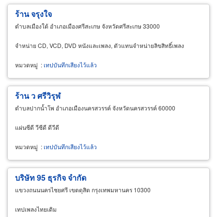
ร้าน จรุงใจ
ตำบลเมืองใต้ อำเภอเมืองศรีสะเกษ จังหวัดศรีสะเกษ 33000
จำหน่าย CD, VCD, DVD หนังและเพลง, ตัวแทนจำหน่ายลิขสิทธิ์เพลง
หมวดหมู่
:
เทปบันทึกเสียงไว้แล้ว
ร้าน ว ศรีวิรุฬ
ตำบลปากน้ำโพ อำเภอเมืองนครสวรรค์ จังหวัดนครสวรรค์ 60000
แผ่นซีดี วีซีดี ดีวีดี
หมวดหมู่
:
เทปบันทึกเสียงไว้แล้ว
บริษัท 95 ธุรกิจ จำกัด
แขวงถนนนครไชยศรี เขตดุสิต กรุงเทพมหานคร 10300
เทปเพลงไทยเดิม