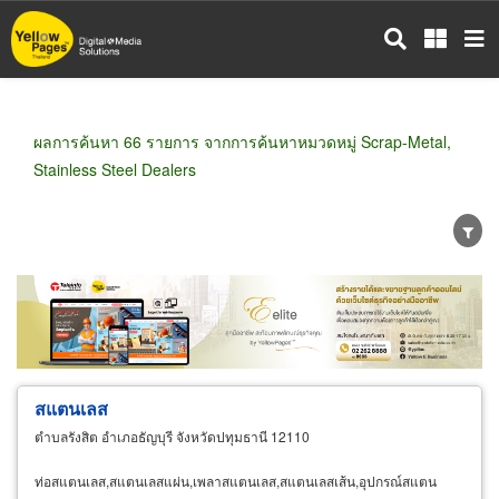
ข้าม
ไป
ยัง
เนื้อหา
หลัก
ผลการค้นหา 66 รายการ จากการค้นหาหมวดหมู่ Scrap-Metal,
Stainless Steel Dealers
ขายส่ง
ขายปลีก
ผู้ผลิต
ตัวแทนจัดจำหน่าย
ผู้ส่งออก/นำเข้า
ธุรกิจบริการ
สแตนเลส
ตำบลรังสิต อำเภอธัญบุรี จังหวัดปทุมธานี 12110
ท่อสแตนเลส,สแตนเลสแผ่น,เพลาสแตนเลส,สแตนเลสเส้น,อุปกรณ์สแตน