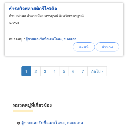
ธำรงกิจพลาสติกรีไซเคิล
ตำบลท่าพล อำเภอเมืองเพชรบูรณ์ จังหวัดเพชรบูรณ์
67250
หมวดหมู่
:
ผู้ขายและรับซื้อเศษโลหะ, สเตนเลส
Pagination
Current
1
Page
2
Page
3
Page
4
Page
5
Page
6
Page
7
Next
ถัดไป ›
page
page
หมวดหมู่ที่เกี่ยวข้อง
ผู้ขายและรับซื้อเศษโลหะ, สเตนเลส