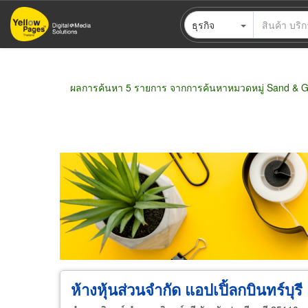
ข้าม
ธุรกิจ
ไป
ยัง
เนื้อหา
หลัก
ผลการค้นหา 5 รายการ จากการค้นหาหมวดหมู่ Sand & G
ขายส่ง
ขายปลีก
ผู้ผลิต
ตัวแทนจัดจำห
ห้างหุ้นส่วนจำกัด แอปเปิ้ลกบินทร์บุรี