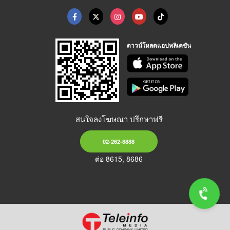
ดาวน์โหลดแอปพลิเคชัน
สนใจลงโฆษณา ปรึกษาฟรี
02-262-8888
ต่อ 8615, 8686