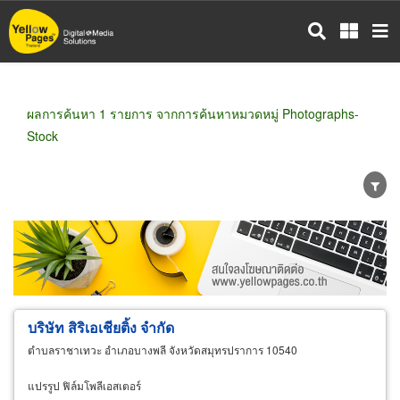
ข้าม
ไป
ยัง
เนื้อหา
หลัก
ผลการค้นหา 1 รายการ จากการค้นหาหมวดหมู่ Photographs-
Stock
ขายส่ง
ขายปลีก
ผู้ผลิต
ตัวแทนจัดจำหน่าย
ผู้ส่งออก/นำเข้า
ธุรกิจบริการ
บริษัท สิริเอเชียติ้ง จำกัด
ตำบลราชาเทวะ อำเภอบางพลี จังหวัดสมุทรปราการ 10540
แปรรูป ฟิล์มโพลีเอสเตอร์