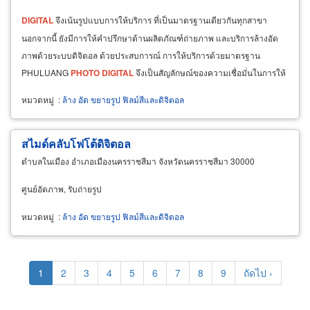
DIGITAL
จึงเน้นรูปแบบการให้บริการ ที่เป็นมาตรฐานเดียวกันทุกสาขา
นอกจากนี้ ยังมีการให้คำปรึกษาด้านผลิตภัณฑ์ถ่ายภาพ และบริการล้างอัด
ภาพด้วยระบบดิจิตอล ด้วยประสบการณ์ การให้บริการด้วยมาตรฐาน
PHULUANG
PHOTO
DIGITAL
จึงเป็นสัญลักษณ์ของความเชื่อมั่นในการให้
บริการลูกค้าทุกท่านมานานกว่า 20 ปี
หมวดหมู่
:
ล้าง อัด ขยายรูป ฟิลม์สีและดิจิตอล
สไมด์คลับโฟโต้ดิจิตอล
ตำบลในเมือง อำเภอเมืองนครราชสีมา จังหวัดนครราชสีมา 30000
ศูนย์อัดภาพ, รับถ่ายรูป
หมวดหมู่
:
ล้าง อัด ขยายรูป ฟิลม์สีและดิจิตอล
Pagination
Current
1
Page
2
Page
3
Page
4
Page
5
Page
6
Page
7
Page
8
Page
9
Next
ถัดไป ›
page
page