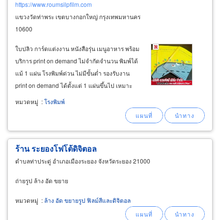
https://www.roumsilpfilm.com
แขวงวัดท่าพระ เขตบางกอกใหญ่ กรุงเทพมหานคร
10600
ใบปลิว การ์ดแต่งงาน หนังสือรุ่น เมนูอาหาร พร้อม
บริการ print on demand ไม่จำกัดจำนวน พิมพ์ได้
แม้ 1 แผ่น โรงพิมพ์ด่วน ไม่มีขั้นต่ำ รองรับงาน
print on demand ได้ตั้งแต่ 1 แผ่นขึ้นไป เหมาะ
สำหรับงานเฉพาะบุคคล งานพิมพ์รายชื่อ งาน
หมวดหมู่
:
โรงพิมพ์
อีเวนต์ งานพิมพ์จำนวนน้อย คุณภาพสูงเทียบเท่า
ออฟเซ็ต เราใช้ระบบ
digital
ร้าน ระยองโฟโต้ดิจิตอล
ตำบลท่าประดู่ อำเภอเมืองระยอง จังหวัดระยอง 21000
ถ่ายรูป ล้าง อัด ขยาย
หมวดหมู่
:
ล้าง อัด ขยายรูป ฟิลม์สีและดิจิตอล