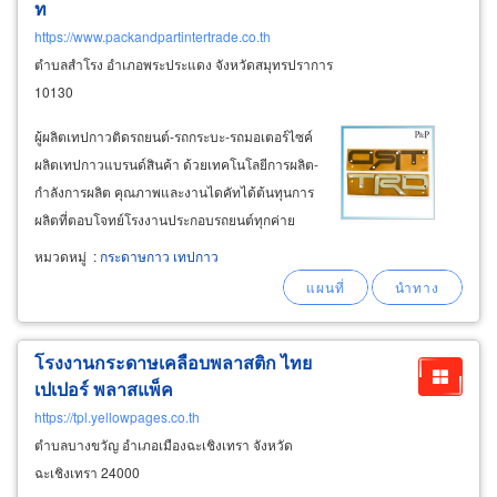
ท
https://www.packandpartintertrade.co.th
ตำบลสำโรง อำเภอพระประแดง จังหวัดสมุทรปราการ
10130
ผู้ผลิตเทปกาวติดรถยนต์-รถกระบะ-รถมอเตอร์ไซค์
ผลิตเทปกาวแบรนด์สินค้า ด้วยเทคโนโลยีการผลิต-
กำลังการผลิต คุณภาพและงานไดคัทได้ต้นทุนการ
ผลิตที่ตอบโจทย์โรงงานประกอบรถยนต์ทุกค่าย
งาน die cut ให้กับค่ายรถยนต์ชั้นนำ ตอบโจทย์ผู้
หมวดหมู่
:
กระดาษกาว เทปกาว
ผลิตชิ้นส่วนอะไหล่ยานยนต์ ผู้ผลิตเครื่องใช้ไฟฟ้า-
อุปกรณ์ของใช้อิเล็กทรอนิกส์
โรงงานกระดาษเคลือบพลาสติก ไทย
เปเปอร์ พลาสแพ็ค
https://tpl.yellowpages.co.th
ตำบลบางขวัญ อำเภอเมืองฉะเชิงเทรา จังหวัด
ฉะเชิงเทรา 24000