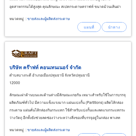
อุตสาหกรรมได้สูงสุด คุณลักษณะ สเปคกระดาษคราฟท์ ขนาดม้วนเส้นผ่า
ศูนย์กลาง : ตั้งต่ 48&
หมวดหมู่
:
ขายส่งและผู้ผลิตส่งกระดาษ
บริษัท คร๊าฟท์ คอนเทนเนอร์ จำกัด
ตำบลบางกะดี อำเภอเมืองปทุมธานี จังหวัดปทุมธานี
12000
ลักษณะฝาด้านบนและด้านล่างมีลักษณะเกยกัน เหมาะสำหรับใช้ในการบรรจุ
ผลิตภัณฑ์ทั่วไป มีความแข็งแรงมาก แผ่นแบ่งกั้น (Partitions) ผลิตไส้กล่อง
กระดาษ แผ่นคั่นไส้กล่องกันกระแทก ใช้สำหรับแบ่งกั้นและลดแรงกระแทกระ
ว่างวัตถุ อีกทั้งยังช่วยลดช่องว่างระหว่างสิ่งของที่บรรจุอยู่ในกล่อง พาเลท
กระดาษ (
Paper
หมวดหมู่
:
ขายส่งและผู้ผลิตส่งกระดาษ