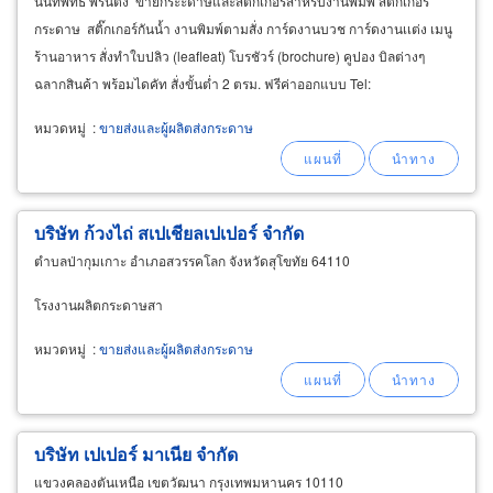
นันทพัทธ์ พริ้นติ้ง ขายกระะดาษและสติกเกอร์สำหรับงานพิมพ์ สติกเกอร์
กระดาษ สติ๊กเกอร์กันน้ำ งานพิมพ์ตามสั่ง การ์ดงานบวช การ์ดงานเเต่ง เมนู
ร้านอาหาร สั่งทำใบปลิว (leafleat) โบรชัวร์ (brochure) คูปอง บิลต่างๆ
ฉลากสินค้า พร้อมไดคัท สั่งขั้นต่ำ 2 ตรม. ฟรีค่าออกแบบ Tel:
หมวดหมู่
:
ขายส่งและผู้ผลิตส่งกระดาษ
บริษัท ก้วงไถ่ สเปเชียลเปเปอร์ จำกัด
ตำบลป่ากุมเกาะ อำเภอสวรรคโลก จังหวัดสุโขทัย 64110
โรงงานผลิตกระดาษสา
หมวดหมู่
:
ขายส่งและผู้ผลิตส่งกระดาษ
บริษัท เปเปอร์ มาเนีย จำกัด
แขวงคลองตันเหนือ เขตวัฒนา กรุงเทพมหานคร 10110