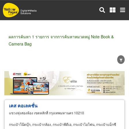
ข้าม
ไป
ยัง
เนื้อหา
หลัก
ผลการค้นหา 1 รายการ จากการค้นหาหมวดหมู่ Note Book &
Camera Bag
ขายส่ง
ขายปลีก
ผู้ผลิต
ตัวแทนจัดจำหน่าย
ผู้ส่งออก/นำเข้า
ธุรกิจบริการ
เคส คอเลคชั่น
แขวงทุ่งสองห้อง เขตหลักสี่ กรุงเทพมหานคร 10210
กระเป๋าโน๊ตบุ๊ก, กระเป๋ากล้อง, กระเป๋าพีดีเอ, กระเป๋าไอโฟน, กระเป๋าแม็กซื