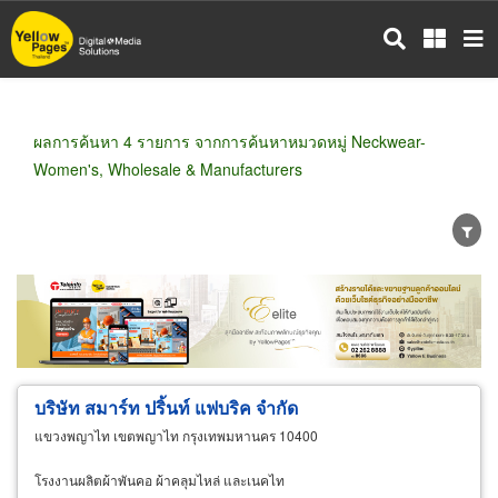
ข้าม
ไป
ยัง
เนื้อหา
หลัก
ผลการค้นหา 4 รายการ จากการค้นหาหมวดหมู่ Neckwear-
Women's, Wholesale & Manufacturers
ขายส่ง
ขายปลีก
ผู้ผลิต
ตัวแทนจัดจำหน่าย
ผู้ส่งออก/นำเข้า
ธุรกิจบริการ
บริษัท สมาร์ท ปริ้นท์ แฟบริค จำกัด
แขวงพญาไท เขตพญาไท กรุงเทพมหานคร 10400
โรงงานผลิตผ้าพันคอ ผ้าคลุมไหล่ และเนคไท