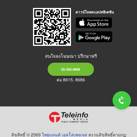
ดาวน์โหลดแอปพลิเคชัน
สนใจลงโฆษณา ปรึกษาฟรี
02-262-8888
ต่อ 8615, 8686
ลิขสิทธิ์ © 2569
ไทยแลนด์ เยลโล่เพจเจส
สงวนลิขสิทธิ์ตามกฏ