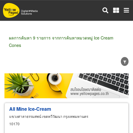
ข้าม
ไป
ยัง
เนื้อหา
หลัก
ผลการค้นหา 9 รายการ จากการค้นหาหมวดหมู่ Ice Cream
Cones
ขายส่ง
ขายปลีก
ผู้ผลิต
ตัวแทนจัดจำหน่าย
ผู้ส่งออก/นำเข้า
ธุรกิจบริการ
All Mine
Ice
-
Cream
แขวงศาลาธรรมสพน์ เขตทวีวัฒนา กรุงเทพมหานคร
10170