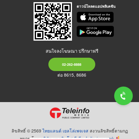
ดาวน์โหลดแอปพลิเคชัน
สนใจลงโฆษณา ปรึกษาฟรี
02-262-8888
ต่อ 8615, 8686
ลิขสิทธิ์ © 2569
ไทยแลนด์ เยลโล่เพจเจส
สงวนลิขสิทธิ์ตามกฏ
หมาย โดย
บริษัท เทเลอินโฟ มีเดีย จำกัด (มหาชน)