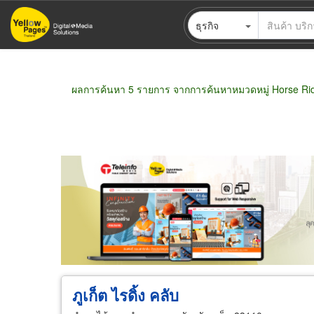
ข้าม
ธุรกิจ
ไป
ยัง
เนื้อหา
หลัก
ผลการค้นหา 5 รายการ จากการค้นหาหมวดหมู่ Horse Rid
ขายส่ง
ขายปลีก
ผู้ผลิต
ตัวแทนจัดจำห
ภูเก็ต ไรดิ้ง คลับ