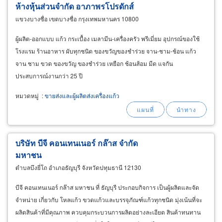
ห้างหุ้นส่วนจำกัด อาภาพรโปรดักส์
แขวงบางซื่อ เขตบางซื่อ กรุงเทพมหานคร 10800
ผู้ผลิต-ออกแบบ แก้ว กระเบื้อง เมลามีน-เครื่องครัว พรีเมี่ยม อุปกรณ์ของใช้
โรงแรม ร้านอาหาร ผับทุกชนิด ของขวัญของชำร่วย จาน-ชาม-ช้อน แก้ว
จาน ชาม ขวด ของขวัญ ของชำร่วย เหยือก ช้อนส้อม มีด แจกัน
ประสบการณ์งานกว่า 25 ปี
หมวดหมู่
:
ขายส่งและผู้ผลิตส่งเครื่องแก้ว
บริษัท บีจี คอนเทนเนอร์ กล๊าส จำกัด
มหาชน
ตำบลบึงยี่โถ อำเภอธัญบุรี จังหวัดปทุมธานี 12130
บีจี คอนเทนเนอร์ กล๊าส มหาชน ที่ ธัญบุรี ประกอบกิจการ เป็นผู้ผลิตและจัด
จำหน่าย เกี่ยวกับ โหลแก้ว ขวดเเก้วและบรรจุภัณฑ์แก้วทุกชนิด มุ่งเน้นที่จะ
ผลิตสินค้าที่มีคุณภาพ ควบคุมกระบวนการผลิตอย่างละเอียด สินค้าทนทาน