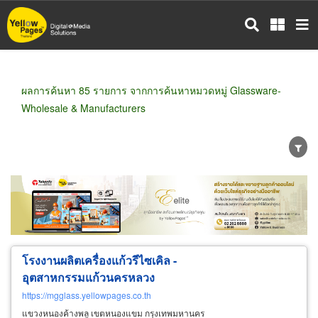
ข้าม
ไป
ยัง
เนื้อหา
หลัก
ผลการค้นหา 85 รายการ จากการค้นหาหมวดหมู่ Glassware-
Wholesale & Manufacturers
ขายส่ง
ขายปลีก
ผู้ผลิต
ตัวแทนจัดจำหน่าย
ผู้ส่งออก/นำเข้า
ธุรกิจบริการ
โรงงานผลิตเครื่องแก้วรีไซเคิล -
อุตสาหกรรมแก้วนครหลวง
https://mgglass.yellowpages.co.th
แขวงหนองค้างพลู เขตหนองแขม กรุงเทพมหานคร