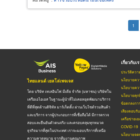
Pagination
Cur
1
pag
เกี่ยวกับเ
ประวัติควา
นโยบายควา
ไทยแลนด์ เยลโล่เพจเจส
นโยบายควา
โดย บริษัท เทเลอินโฟ มีเดีย จำกัด (มหาชน) บริษัทใน
นโยบายคุกกี
เครือเอไอเอส ในฐานะผู้นำที่ไม่เคยหยุดพัฒนาบริการ
ข้อตกลงกา
ที่ดีที่สุดด้านดิจิทัล มาร์เก็ตติ้ง ผ่านเว็บไซต์รวมสินค้า
เสียงตอบรั
และบริการ จากผู้ประกอบการที่เชื่อถือได้ มีการตรวจ
เครือข่ายเย
สอบและยืนยันตัวตนจริง และครอบคลุมทุกหมวด
COVID-19
ธุรกิจมากที่สุดในประเทศ เราจะมอบบริการที่เหนือ
นโยบายจดท
ความคาดหมาย จากทีมงานคุณภาพ