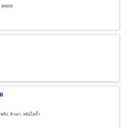
ี 84000
ัด
พลิง, หัวเผา, หม้อไอน้ำ