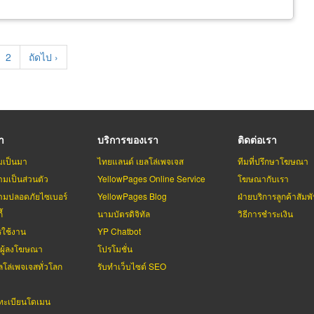
rent
Page
2
Next
ถัดไป ›
e
page
รา
บริการของเรา
ติดต่อเรา
มเป็นมา
ไทยแลนด์ เยลโล่เพจเจส
ทีมที่ปรึกษาโฆษณา
มเป็นส่วนตัว
YellowPages Online Service
โฆษณากับเรา
มปลอดภัยไซเบอร์
YellowPages Blog
ฝ่ายบริการลูกค้าสัมพั
้
นามบัตรดิจิทัล
วิธีการชำระเงิน
รใช้งาน
YP Chatbot
บผู้ลงโฆษณา
โปรโมชั่น
ลโล่เพจเจสทั่วโลก
รับทำเว็บไซต์ SEO
ะเบียนโดเมน