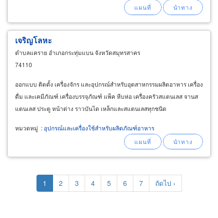
เจริญโลหะ
ตำบลแคราย อำเภอกระทุ่มแบน จังหวัดสมุทรสาคร
74110
ออกแบบ ติดตั้ง เครื่องจักร และอุปกรณ์สำหรับอุตสาหกรรมผลิตอาหาร เครื่อง
ดื่ม และเคมีภัณฑ์ เครื่องบรรจุภัณฑ์ แพ็ค หีบห่อ เครื่องครัวสแตนเลส จานส
แตนเลส ประตู หน้าต่าง ราวบันได เหล็กและสแตนเลสทุกชนิด
หมวดหมู่
:
อุปกรณ์และเครื่องใช้สำหรับผลิตภัณฑ์อาหาร
Pagination
Current
1
Page
2
Page
3
Page
4
Page
5
Page
6
Page
7
Next
ถัดไป ›
page
page