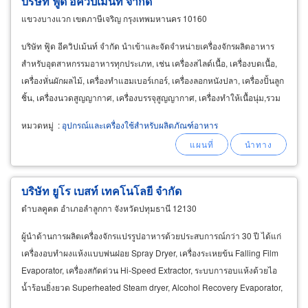
บริษัท ฟู้ด อีควิปเม้นท์ จำกัด
แขวงบางแวก เขตภาษีเจริญ กรุงเทพมหานคร 10160
บริษัท ฟู้ด อีควิปเม้นท์ จำกัด นำเข้าและจัดจำหน่ายเครื่องจักรผลิตอาหาร
สำหรับอุตสาหกรรมอาหารทุกประเภท, เช่น เครื่องสไลด์เนื้อ, เครื่องบดเนื้อ,
เครื่องหั่นผักผลไม้, เครื่องทำแฮมเบอร์เกอร์, เครื่องลอกหนังปลา, เครื่องปั้นลูก
ชิ้น, เครื่องนวดสูญญากาศ, เครื่องบรรจุสูญญากาศ, เครื่องทำให้เนื้อนุ่ม,รวม
ถึงเครื่องจักร
หมวดหมู่
:
อุปกรณ์และเครื่องใช้สำหรับผลิตภัณฑ์อาหาร
บริษัท ยูโร เบสท์ เทคโนโลยี จํากัด
ตำบลคูคต อำเภอลำลูกกา จังหวัดปทุมธานี 12130
ผู้นำด้านการผลิตเครื่องจักรแปรรูปอาหารด้วยประสบการณ์กว่า 30 ปี ได้แก่
เครื่องอบทำผงแห้งแบบพ่นฝอย Spray Dryer, เครื่องระเหยข้น Falling Film
Evaporator, เครื่องสกัดด่วน Hi-Speed Extractor, ระบบการอบแห้งด้วยไอ
น้ำร้อนยิ่งยวด Superheated Steam dryer, Alcohol Recovery Evaporator,
Agglomerator ลูกค้าสามารถทดลองผลิตจริงได้ก่อนตัดสินใจซื้อ