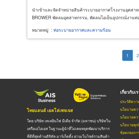
นำเข้าและจัดจำหน่ายสินค้าระบายอากาศโรงงานอุตสาหก
BROWER พัดลมอุตสาหกรรม, พัดลมไอเย็นอุปกรณ์งานท่
หมวดหมู่
:
ท่อระบายอากาศและความร้อน
Pagination
Curren
1
P
2
page
เกี่ยวกับเ
ประวัติควา
นโยบายควา
ไทยแลนด์ เยลโล่เพจเจส
นโยบายควา
โดย บริษัท เทเลอินโฟ มีเดีย จำกัด (มหาชน) บริษัทใน
นโยบายคุกกี
เครือเอไอเอส ในฐานะผู้นำที่ไม่เคยหยุดพัฒนาบริการ
ข้อตกลงกา
ที่ดีที่สุดด้านดิจิทัล มาร์เก็ตติ้ง ผ่านเว็บไซต์รวมสินค้า