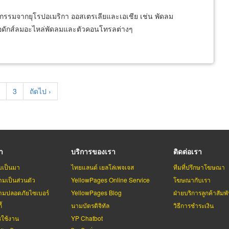
รรมจากยุโรปอเมริกา ออสเตรเลียและเอเชีย เช่น พัดลม
อดักส์ลมอะไหล่พัดลมและตัวคอนโทรลต่างๆ
t
age
Page
3
Next
ถัดไป ›
page
รา
บริการของเรา
ติดต่อเรา
มเป็นมา
ไทยแลนด์ เยลโล่เพจเจส
ทีมที่ปรึกษาโฆษณา
มเป็นส่วนตัว
YellowPages Online Service
โฆษณากับเรา
มปลอดภัยไซเบอร์
YellowPages Blog
ฝ่ายบริการลูกค้าสัมพั
้
นามบัตรดิจิทัล
วิธีการชำระเงิน
รใช้งาน
YP Chatbot