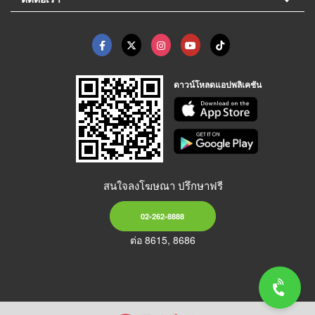
ดาวน์โหลดแอปพลิเคชัน
สนใจลงโฆษณา ปรึกษาฟรี
02-262-8888
ต่อ 8615, 8686