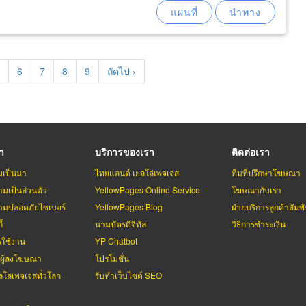
age
Page
6
Page
7
Page
8
Page
9
Next
ถัดไป ›
page
รา
บริการของเรา
ติดต่อเรา
มเป็นมา
ไทยแลนด์ เยลโล่เพจเจส
ทีมที่ปรึกษาโฆษณา
มเป็นส่วนตัว
YellowPages Online Service
โฆษณากับเรา
มปลอดภัยไซเบอร์
YellowPages Blog
ฝ่ายบริการลูกค้าสัมพั
้
นามบัตรดิจิทัล
วิธีการชำระเงิน
รใช้งาน
YP Chatbot
บผู้ลงโฆษณา
โปรโมชั่น
ลโล่เพจเจสทั่วโลก
รับทำเว็บไซต์ SEO