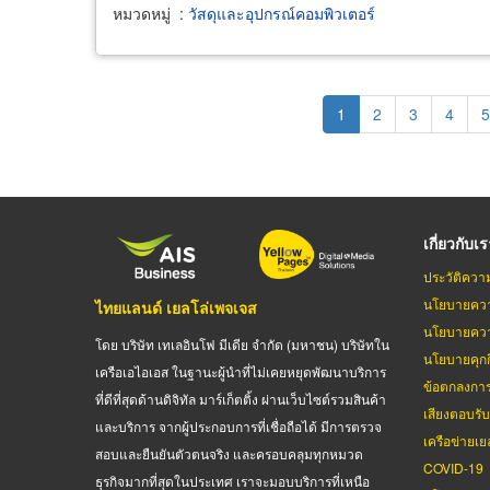
หมวดหมู่
:
วัสดุและอุปกรณ์คอมพิวเตอร์
Pagination
Current
1
Page
2
Page
3
Page
4
P
5
page
เกี่ยวกับเ
ประวัติควา
นโยบายควา
ไทยแลนด์ เยลโล่เพจเจส
นโยบายควา
โดย บริษัท เทเลอินโฟ มีเดีย จำกัด (มหาชน) บริษัทใน
นโยบายคุกกี
เครือเอไอเอส ในฐานะผู้นำที่ไม่เคยหยุดพัฒนาบริการ
ข้อตกลงกา
ที่ดีที่สุดด้านดิจิทัล มาร์เก็ตติ้ง ผ่านเว็บไซต์รวมสินค้า
เสียงตอบรั
และบริการ จากผู้ประกอบการที่เชื่อถือได้ มีการตรวจ
เครือข่ายเย
สอบและยืนยันตัวตนจริง และครอบคลุมทุกหมวด
COVID-19
ธุรกิจมากที่สุดในประเทศ เราจะมอบบริการที่เหนือ