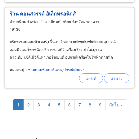
ร้าน คอนสวรรค์ อิเล็กทรอนิกส์
ตำบลนิคมคำสร้อย อำเภอนิคมคำสร้อย จังหวัดมุกดาหาร
49130
บริการซ่อมคอมพิวเตอร์,ปริ้นเตอร์,ระบบ network,wirelessฅอุปกรณ์
คอมพิวเตอร์ทุกชนิด,บริการซ่อมทีวี,เครื่องเสียง,ลำโพง,จาน
ดาวเทียม,ซีดี,ดีวีดี,เพาเวอร์รถยนต์ อุปกรณ์เครื่องใช้ไฟฟ้าทุกชนิด
หมวดหมู่
:
ซ่อมคอมพิวเตอร์และอุปกรณ์ต่อพ่วง
Pagination
Current
1
Page
2
Page
3
Page
4
Page
5
Page
6
Page
7
Page
8
Page
9
Next
ถัดไป ›
page
page