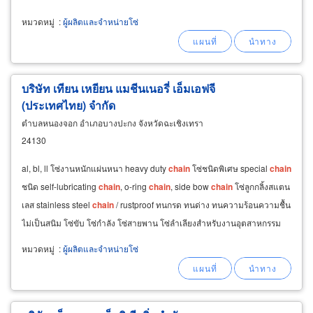
รณ์อื่นๆ ที่ใช้ในโรงงาน อีกมากมาย
หมวดหมู่
:
ผู้ผลิตและจำหน่ายโซ่
บริษัท เทียน เหยียน แมชีนเนอรี่ เอ็มเอฟจี
(ประเทศไทย) จำกัด
ตำบลหนองจอก อำเภอบางปะกง จังหวัดฉะเชิงเทรา
24130
al, bl, ll โซ่งานหนักแผ่นหนา heavy duty
chain
โซ่ชนิดพิเศษ special
chain
ชนิด self-lubricating
chain
, o-ring
chain
, side bow
chain
โซ่ลูกกลิ้งสแตน
เลส stainless steel
chain
/ rustproof ทนกรด ทนด่าง ทนความร้อนความชื้น
ไม่เป็นสนิม โซ่ขับ โซ่กำลัง โซ่สายพาน โซ่ลำเลียงสำหรับงานอุตสาหกรรม
conveyor
chain
โซ่งานหนัก
หมวดหมู่
:
ผู้ผลิตและจำหน่ายโซ่