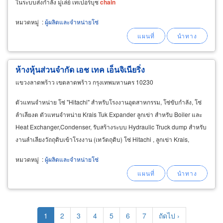
ในระบบส่งกำลัง มู่เล่ย์ เทเปอร์บุช
chain
หมวดหมู่
:
ผู้ผลิตและจำหน่ายโซ่
ห้างหุ้นส่วนจำกัด เอช เทค เอ็นจิเนียริ่ง
แขวงลาดพร้าว เขตลาดพร้าว กรุงเทพมหานคร 10230
ตัวแทนจำหน่าย โซ่ "Hitachi" สำหรับโรงงานอุตสาหกรรม, โซ่ขับกำลัง, โซ่
ลำเลียงต ตัวแทนจำหน่าย Krais Tuk Expander ลูกเข่า สำหรับ Boiler และ
Heat Exchanger,Condenser, รับสร้างระบบ Hydraulic Truck dump สำหรับ
งานลำเลียงวัถถุดิบเข้าโรงงาน (เทวัตถุดิบ) โซ่ Hitachi , ลูกเข่า Krais,
Hydraulic Truk dump
หมวดหมู่
:
ผู้ผลิตและจำหน่ายโซ่
Pagination
Current
1
Page
2
Page
3
Page
4
Page
5
Page
6
Page
7
Next
ถัดไป ›