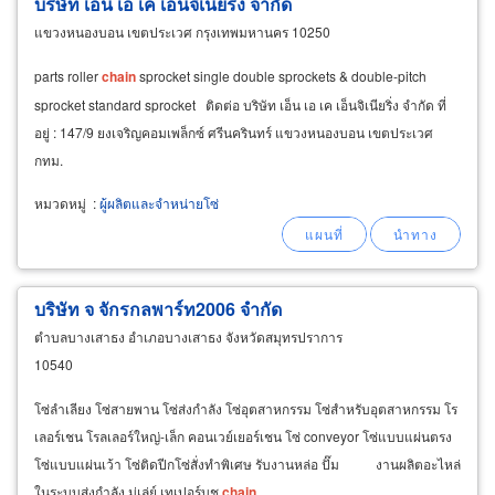
บริษัท เอ็น เอ เค เอ็นจิเนียริ่ง จำกัด
แขวงหนองบอน เขตประเวศ กรุงเทพมหานคร 10250
parts roller
chain
sprocket single double sprockets & double-pitch
sprocket standard sprocket ติดต่อ บริษัท เอ็น เอ เค เอ็นจิเนียริ่ง จำกัด ที่
อยู่ : 147/9 ยงเจริญคอมเพล็กซ์ ศรีนครินทร์ แขวงหนองบอน เขตประเวศ
กทม.
หมวดหมู่
:
ผู้ผลิตและจำหน่ายโซ่
บริษัท จ จักรกลพาร์ท2006 จำกัด
ตำบลบางเสาธง อำเภอบางเสาธง จังหวัดสมุทรปราการ
10540
โซ่ลำเลียง โซ่สายพาน โซ่ส่งกำลัง โซ่อุตสาหกรรม โซ่สำหรับอุตสาหกรรม โร
เลอร์เชน โรลเลอร์ใหญ่-เล็ก คอนเวย์เยอร์เชน โซ่ conveyor โซ่แบบแผ่นตรง
โซ่แบบแผ่นเว้า โซ่ติดปีกโซ่สั่งทำพิเศษ รับงานหล่อ ปั๊ม งานผลิตอะไหล่
ในระบบส่งกำลัง มู่เล่ย์ เทเปอร์บุช
chain