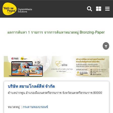
ข้าม
ไป
ยัง
เนื้อหา
หลัก
ผลการค้นหา 1 รายการ จากการค้นหาหมวดหมู่ Bronzing-Paper
ขายส่ง
ขายปลีก
ผู้ผลิต
ตัวแทนจัดจำหน่าย
ผู้ส่งออก/นำเข้า
ธุรกิจบริการ
บริษัท สยามโกลด์ลีฟ จำกัด
ตำบลปากพูน อำเภอเมืองนครศรีธรรมราช จังหวัดนครศรีธรรมราช 80000
หมวดหมู่
:
กระดาษทองบรอนซ์