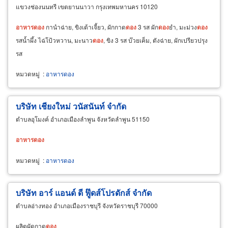
แขวงช่องนนทรี เขตยานนาวา กรุงเทพมหานคร 10120
อาหาร
ดอง
กานำฉ่าย, ขิงเต้าเจี้ยว, ผักกาด
ดอง
3 รส ผัก
ดอง
ยำ, มะม่วง
ดอง
รสน้ำผึ้ง ไฉ่โป้วหวาน, มะนาว
ดอง
, ขิง 3 รส บ๊วยเค็ม, ตังฉ่าย, ผักเปรียวปรุง
รส
หมวดหมู่
:
อาหารดอง
บริษัท เชียงใหม่ วนัสนันท์ จำกัด
ตำบลอุโมงค์ อำเภอเมืองลำพูน จังหวัดลำพูน 51150
อาหาร
ดอง
หมวดหมู่
:
อาหารดอง
บริษัท อาร์ แอนด์ ดี ฟู๊ดส์โปรดักส์ จำกัด
ตำบลอ่างทอง อำเภอเมืองราชบุรี จังหวัดราชบุรี 70000
ผลิตผัดกาด
ดอง