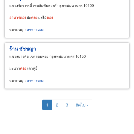
แขวงจักรวรรดิ์ เขตสัมพันธวงศ์ กรุงเทพมหานคร 10100
อาหาร
ดอง
ผัก
ดอง
ผลไม้
ดอง
หมวดหมู่
:
อาหารดอง
ร้าน ชัชชญา
แขวงบางค้อ เขตจอมทอง กรุงเทพมหานคร 10150
มะนาว
ดอง
เต้าหู้ยี้
หมวดหมู่
:
อาหารดอง
Pagination
Current
1
Page
2
Page
3
Next
ถัดไป ›
page
page