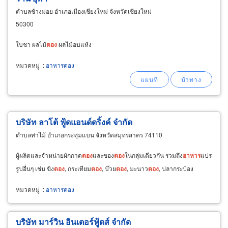
ตำบลช้างม่อย อำเภอเมืองเชียงใหม่ จังหวัดเชียงใหม่
50300
ใบชา ผลไม้
ดอง
ผลไม้อบแห้ง
หมวดหมู่
:
อาหารดอง
บริษัท ลาโต้ ฟู้ดแอนด์ดริ้งค์ จำกัด
ตำบลท่าไม้ อำเภอกระทุ่มแบน จังหวัดสมุทรสาคร 74110
ผู้ผลิตและจำหน่ายผักกาด
ดอง
และของ
ดอง
ในกลุ่มเดียวกัน รวมถึง
อาหาร
แปร
รูปอื่นๆ เช่น ขิง
ดอง
, กระเทียม
ดอง
, บ๊วย
ดอง
, มะนาว
ดอง
, ปลากระป๋อง
หมวดหมู่
:
อาหารดอง
บริษัท มาร์วิน อินเตอร์ฟู้ดส์ จำกัด