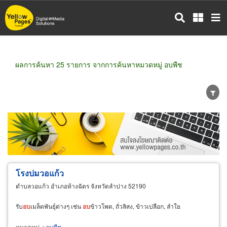
ข้าม
ไป
ยัง
เนื้อหา
หลัก
ผลการค้นหา 25 รายการ จากการค้นหาหมวดหมู่ อบพืช
ขายส่ง
ขายปลีก
ผู้ผลิต
ตัวแทนจัดจำหน่าย
ผู้ส่งออก/นำเข้า
ธุรกิจบริการ
โรงบ่มวอแก้ว
ตำบลวอแก้ว อำเภอห้างฉัตร จังหวัดลำปาง 52190
รับ
อบ
เมล็ดพันธุ์ต่างๆ เช่น
อบ
ข้าวโพด, ถั่วลิสง, ข้าวเปลือก, ลำใย
หมวดหมู่
:
อบพืช