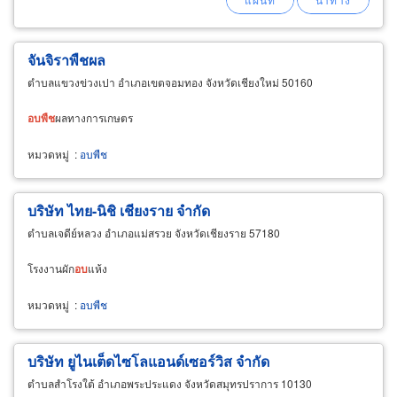
จันจิราพืชผล
ตำบลแขวงข่วงเปา อำเภอเขตจอมทอง จังหวัดเชียงใหม่ 50160
อบ
พืช
ผลทางการเกษตร
หมวดหมู่
:
อบพืช
บริษัท ไทย-นิชิ เชียงราย จำกัด
ตำบลเจดีย์หลวง อำเภอแม่สรวย จังหวัดเชียงราย 57180
โรงงานผัก
อบ
แห้ง
หมวดหมู่
:
อบพืช
บริษัท ยูไนเต็ดไซโลแอนด์เซอร์วิส จำกัด
ตำบลสำโรงใต้ อำเภอพระประแดง จังหวัดสมุทรปราการ 10130