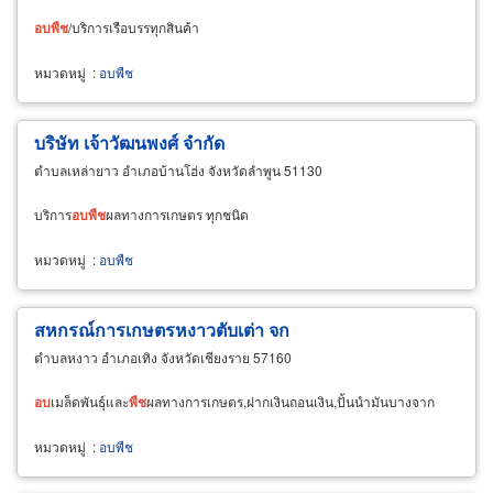
อบ
พืช
/บริการเรือบรรทุกสินค้า
หมวดหมู่
:
อบพืช
บริษัท เจ้าวัฒนพงศ์ จำกัด
ตำบลเหล่ายาว อำเภอบ้านโฮ่ง จังหวัดลำพูน 51130
บริการ
อบ
พืช
ผลทางการเกษตร ทุกชนิด
หมวดหมู่
:
อบพืช
สหกรณ์การเกษตรหงาวตับเต่า จก
ตำบลหงาว อำเภอเทิง จังหวัดเชียงราย 57160
อบ
เมล็ดพันธุ์และ
พืช
ผลทางการเกษตร,ฝากเงินถอนเงิน,ปั้นนำมันบางจาก
หมวดหมู่
:
อบพืช