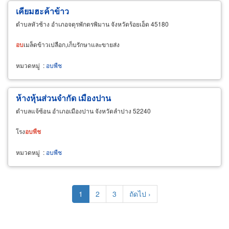
เคียมฮะค้าข้าว
ตำบลหัวช้าง อำเภอจตุรพักตรพิมาน จังหวัดร้อยเอ็ด 45180
อบ
เมล็ดข้าวเปลือก,เก็บรักษาและขายส่ง
หมวดหมู่
:
อบพืช
ห้างหุ้นส่วนจำกัด เมืองปาน
ตำบลแจ้ซ้อน อำเภอเมืองปาน จังหวัดลำปาง 52240
โรง
อบ
พืช
หมวดหมู่
:
อบพืช
Pagination
Current
1
Page
2
Page
3
Next
ถัดไป ›
page
page