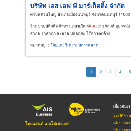
บริษัท เอส เอฟ พี มาร์เก็ตติ้ง จำกัด
ตำบลสวนใหญ่ อำเภอเมืองนนทบุรี จังหวัดนนทบุรี 11000
ร้านขายปลีกสินค้าทางเภสัชภัณฑ์
และ
เวชภัณฑ์ อุปกรณ์เ
สากล ราคาถูก สะอาด ปลอดภัย ไร้สารตกค้าง
หมวดหมู่
:
วิจัยและวิเคราะห์การตลาด
Pagination
Current
1
Page
2
Page
3
Page
4
P
5
page
เกี่ยวกับเ
ประวัติควา
นโยบายควา
ไทยแลนด์ เยลโล่เพจเจส
นโยบายควา