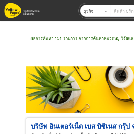
ข้าม
ธุรกิจ
ไป
ยัง
เนื้อหา
หลัก
ผลการค้นหา 151 รายการ จากการค้นหาหมวดหมู่ วิจัยแล
ขายส่ง
ขายปลีก
ผู้ผลิต
ตัวแทนจัดจำห
บริษัท อินเตอร์เน็ต เบส บิซิเนส กรุ๊ป 