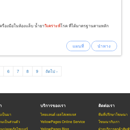
ครื่องมือในห้องแล็บ น้ำยา
วิเคราะห์
โรค ที่ได้มาตรฐานตามหลัก
age
Page
6
Page
7
Page
8
Page
9
Next
ถัดไป ›
page
รา
บริการของเรา
ติดต่อเรา
มเป็นมา
ไทยแลนด์ เยลโล่เพจเจส
ทีมที่ปรึกษาโฆษณา
มเป็นส่วนตัว
YellowPages Online Service
โฆษณากับเรา
มปลอดภัยไซเบอร์
YellowPages Blog
ฝ่ายบริการลูกค้าสัมพั