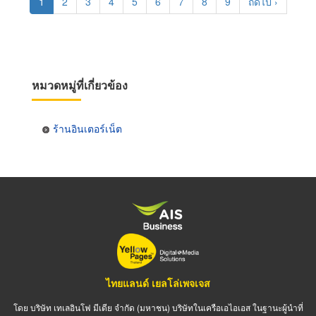
Current
1
Page
2
Page
3
Page
4
Page
5
Page
6
Page
7
Page
8
Page
9
Next
ถัดไป ›
page
page
หมวดหมู่ที่เกี่ยวข้อง
ร้านอินเตอร์เน็ต
ไทยแลนด์ เยลโล่เพจเจส
โดย บริษัท เทเลอินโฟ มีเดีย จำกัด (มหาชน) บริษัทในเครือเอไอเอส ในฐานะผู้นำที่