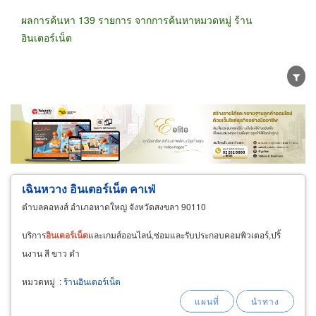
ผลการค้นหา 139 รายการ จากการค้นหาหมวดหมู่ ร้าน
อินเตอร์เน็ต
ขายส่ง
ขายปลีก
ผู้ผลิต
ตัวแทนจัดจำหน่าย
ผู้ส่งออก/นำเข้า
ธุรกิจบริการ
เฉินหวาง อินเตอร์เน็ต คาเฟ่
ตำบลคอหงส์ อำเภอหาดใหญ่ จังหวัดสงขลา 90110
บริการ
อินเตอร์เน็ต
และเกมส์ออนไลน์,ซ่อมและรับประกอบคอมพิวเตอร์,ปริ้
นงาน สี ขาว ดำ
หมวดหมู่
:
ร้านอินเตอร์เน็ต