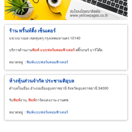
ขายส่ง
ขายปลีก
ผู้ผลิต
ตัวแทนจัดจำหน่าย
ผู้ส่งออก/นำเข้า
ธุรกิจบริการ
ร้าน พริ้นท์ติ้ง เซ็นเตอร์
แขวงบางมด เขตทุ่งครุ กรุงเทพมหานคร 10140
บริการด้านงาน
พิมพ์
แบบ
ฟอร์ม
คอมพิวเตอร์
สติ๊กเกอร์ บาร์โค๊ด
หมวดหมู่
:
พิมพ์แบบฟอร์มคอมพิวเตอร์
ห้างหุ้นส่วนจำกัด ประชามติอุบล
ตำบลในเมือง อำเภอเมืองอุบลราชธานี จังหวัดอุบลราชธานี 34000
รับ
พิมพ์
งาน,
พิมพ์
การ์ดแต่งงาน-งานศพ
หมวดหมู่
:
พิมพ์แบบฟอร์มคอมพิวเตอร์