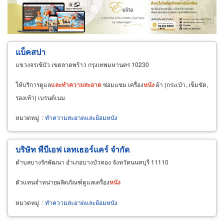
ขายส่ง
ขายปลีก
ผู้ผลิต
ตัวแทนจัดจำหน่าย
ผู้ส่งออก/นำเข้า
ธุรกิจบริการ
แบ็คสปา
แขวงจรเข้บัว เขตลาดพร้าว กรุงเทพมหานคร 10230
ให้บริการดูแล
และ
ทำความ
สะอาด
ซ่อมแซม เครื่อง
หนัง
ผ้า (กระเป๋า, เข็มขัด,
รองเท้า) เบรนด์เนม
หมวดหมู่
:
ทำความสะอาดและย้อมหนัง
บริษัท พีบีเอฟ เลทเธอร์แคร์ จำกัด
ตำบลบางรักพัฒนา อำเภอบางบัวทอง จังหวัดนนทบุรี 11110
ตัวแทนจำหน่ายผลิตภัณฑ์ดูแลเครื่อง
หนัง
หมวดหมู่
:
ทำความสะอาดและย้อมหนัง