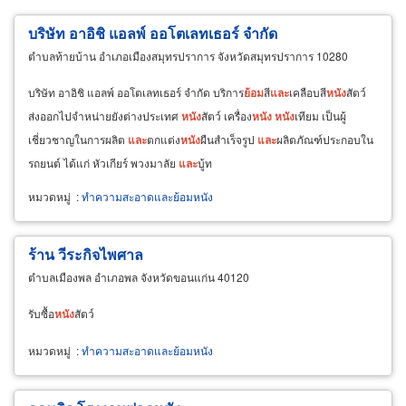
บริษัท อาอิชิ แอลพ์ ออโตเลทเธอร์ จำกัด
ตำบลท้ายบ้าน อำเภอเมืองสมุทรปราการ จังหวัดสมุทรปราการ 10280
บริษัท อาอิชิ แอลพ์ ออโตเลทเธอร์ จำกัด บริการ
ย้อม
สี
และ
เคลือบสี
หนัง
สัตว์
ส่งออกไปจำหน่ายยังต่างประเทศ
หนัง
สัตว์ เครื่อง
หนัง
หนัง
เทียม เป็นผู้
เชี่ยวชาญในการผลิต
และ
ตกแต่ง
หนัง
ผืนสำเร็จรูป
และ
ผลิตภัณฑ์ประกอบใน
รถยนต์ ได้แก่ หัวเกียร์ พวงมาลัย
และ
บู้ท
หมวดหมู่
:
ทำความสะอาดและย้อมหนัง
ร้าน วีระกิจไพศาล
ตำบลเมืองพล อำเภอพล จังหวัดขอนแก่น 40120
รับซื้อ
หนัง
สัตว์
หมวดหมู่
:
ทำความสะอาดและย้อมหนัง