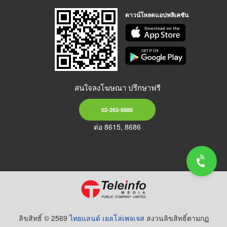
ดาวน์โหลดแอปพลิเคชัน
สนใจลงโฆษณา ปรึกษาฟรี
02-262-8888
ต่อ 8615, 8686
ลิขสิทธิ์ © 2569
ไทยแลนด์ เยลโล่เพจเจส
สงวนลิขสิทธิ์ตามกฏ