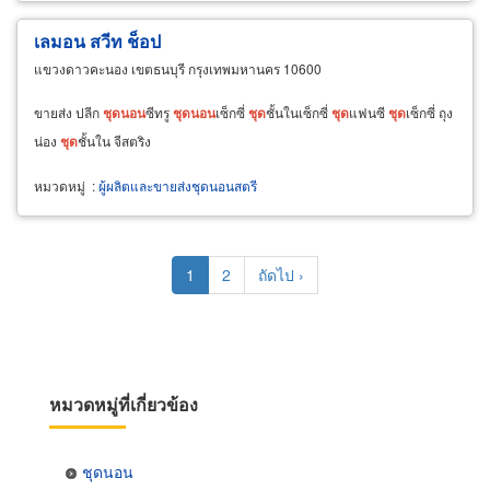
เลมอน สวีท ช็อป
แขวงดาวคะนอง เขตธนบุรี กรุงเทพมหานคร 10600
ขายส่ง ปลีก
ชุด
นอน
ซีทรู
ชุด
นอน
เซ็กซี่
ชุด
ชั้นในเซ็กซี่
ชุด
แฟนซี
ชุด
เซ็กซี่ ถุง
น่อง
ชุด
ชั้นใน จีสตริง
หมวดหมู่
:
ผู้ผลิตและขายส่งชุดนอนสตรี
Pagination
Current
1
Page
2
Next
ถัดไป ›
page
page
หมวดหมู่ที่เกี่ยวข้อง
ชุดนอน