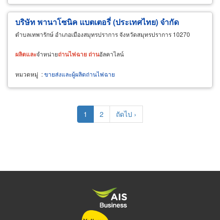
บริษัท พานาโซนิค แบตเตอรี่ (ประเทศไทย) จำกัด
ตำบลเทพารักษ์ อำเภอเมืองสมุทรปราการ จังหวัดสมุทรปราการ 10270
ผลิต
และ
จำหน่าย
ถ่าน
ไฟฉาย
ถ่าน
อัลคาไลน์
หมวดหมู่
:
ขายส่งและผู้ผลิตถ่านไฟฉาย
Pagination
Current
1
Page
2
Next
ถัดไป ›
page
page