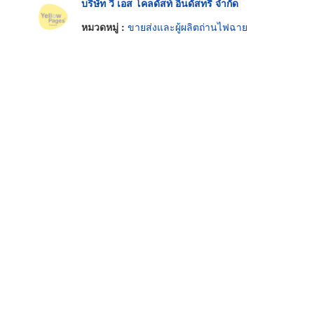
บริษัท วี เอส โคลดัสท์ อินดัสทรี่ จำกัด
หมวดหมู่ :
ขายส่งและผู้ผลิตถ่านไฟฉาย