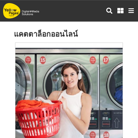
ข้าม
ไป
ยัง
เนื้อหา
แคตตาล็อกออนไลน์
หลัก