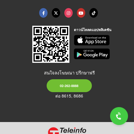
ดาวน์โหลดแอปพลิเคชัน
สนใจลงโฆษณา ปรึกษาฟรี
02-262-8888
ต่อ 8615, 8686