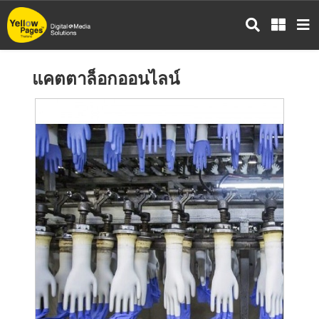
ข้าม
ไป
ยัง
เนื้อหา
แคตตาล็อกออนไลน์
หลัก