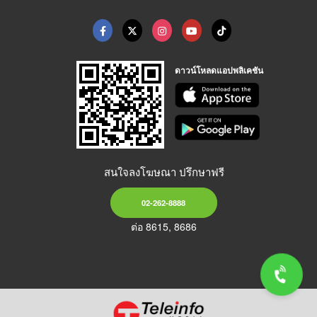
ดาวน์โหลดแอปพลิเคชัน
สนใจลงโฆษณา ปรึกษาฟรี
02-262-8888
ต่อ 8615, 8686