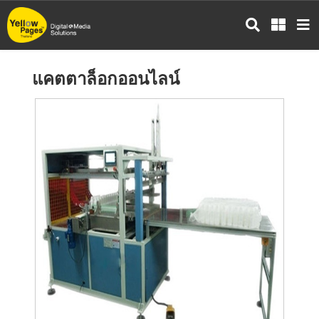
ข้าม
ไป
ยัง
เนื้อหา
แคตตาล็อกออนไลน์
หลัก