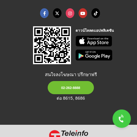
ดาวน์โหลดแอปพลิเคชัน
สนใจลงโฆษณา ปรึกษาฟรี
02-262-8888
ต่อ 8615, 8686