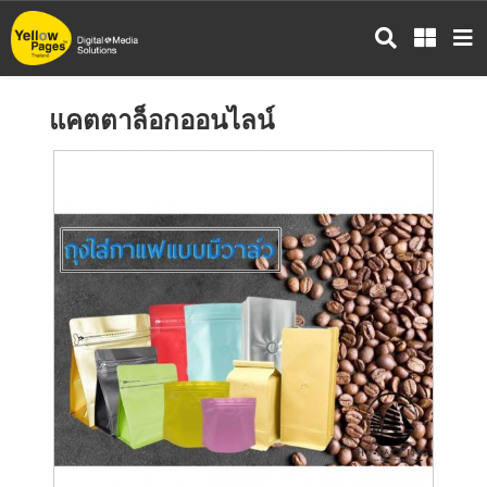
ข้าม
ไป
ยัง
เนื้อหา
แคตตาล็อกออนไลน์
หลัก