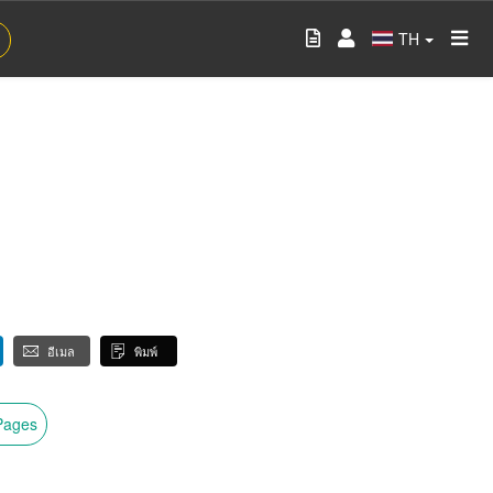
TH
อีเมล
พิมพ์
wPages