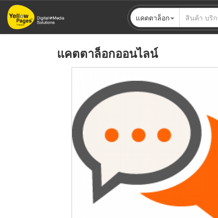
ข้าม
แคตตาล็อก
ไป
ยัง
เนื้อหา
แคตตาล็อกออนไลน์
หลัก