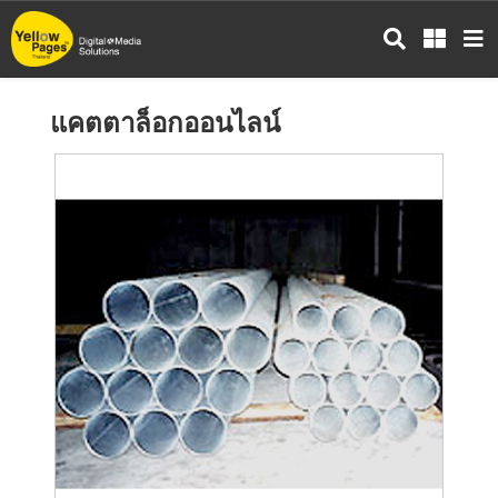
ข้าม
ไป
ยัง
เนื้อหา
แคตตาล็อกออนไลน์
หลัก