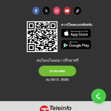
ดาวน์โหลดแอปพลิเคชัน
สนใจลงโฆษณา ปรึกษาฟรี
02-262-8888
ต่อ 8615, 8686