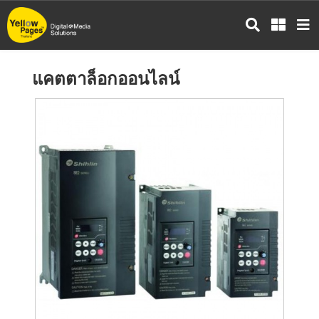
ข้าม
ไป
ยัง
เนื้อหา
แคตตาล็อกออนไลน์
หลัก