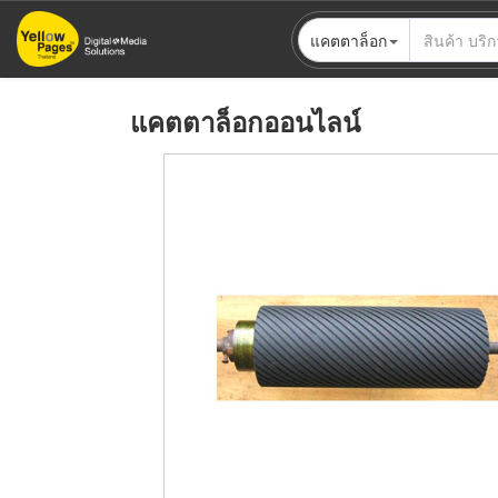
ข้าม
แคตตาล็อก
ไป
ยัง
เนื้อหา
แคตตาล็อกออนไลน์
หลัก