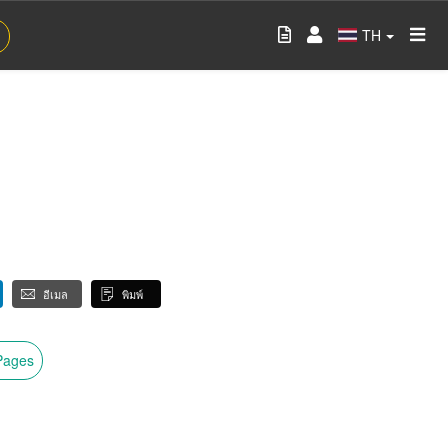
TH
อีเมล
พิมพ์
wPages