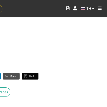
TH
อีเมล
พิมพ์
wPages