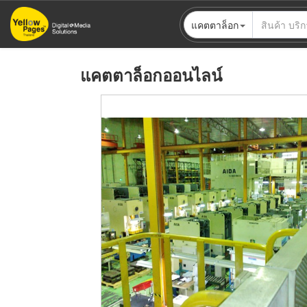
ข้าม
แคตตาล็อก
ไป
ยัง
เนื้อหา
แคตตาล็อกออนไลน์
หลัก