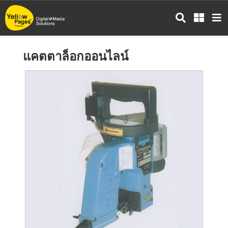
ข้าม
ไป
ยัง
เนื้อหา
แคตตาล็อกออนไลน์
หลัก