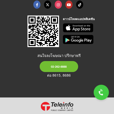
ดาวน์โหลดแอปพลิเคชัน
สนใจลงโฆษณา ปรึกษาฟรี
02-262-8888
ต่อ 8615, 8686