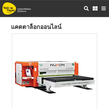
ข้าม
ไป
ยัง
เนื้อหา
แคตตาล็อกออนไลน์
หลัก