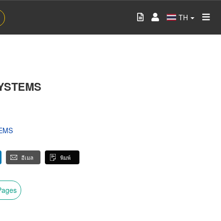
TH
SYSTEMS
TEMS
อีเมล
พิมพ์
wPages