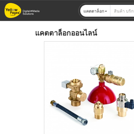
ข้าม
แคตตาล็อก
ไป
ยัง
เนื้อหา
แคตตาล็อกออนไลน์
หลัก