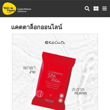
ข้าม
ไป
ยัง
เนื้อหา
แคตตาล็อกออนไลน์
หลัก