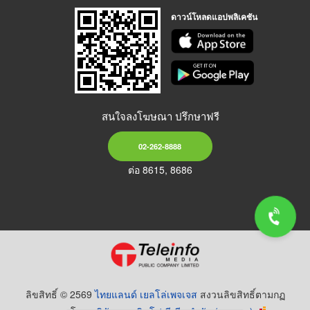
ดาวน์โหลดแอปพลิเคชัน
สนใจลงโฆษณา ปรึกษาฟรี
02-262-8888
ต่อ 8615, 8686
ลิขสิทธิ์ © 2569
ไทยแลนด์ เยลโล่เพจเจส
สงวนลิขสิทธิ์ตามกฏ