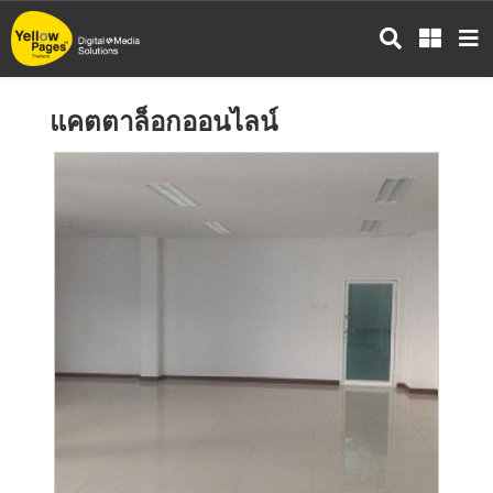
ข้าม
ไป
ยัง
เนื้อหา
แคตตาล็อกออนไลน์
หลัก