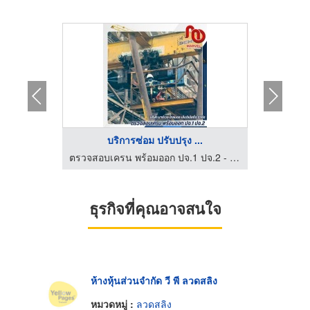
..
บริการซ่อม ปรับปรุง ...
อุปกรณ์และอะไหล่ คอนเวเยอร์-เอส เอส เอส เอ็นจิเนียริ่ง
ตรวจสอบเครน พร้อมออก ปจ.1 ปจ.2 - มาร์เวล โกลบอล เอ็นจิเนียริ่ง
ธุรกิจที่คุณอาจสนใจ
ห้างหุ้นส่วนจำกัด วี พี ลวดสลิง
หมวดหมู่ :
ลวดสลิง