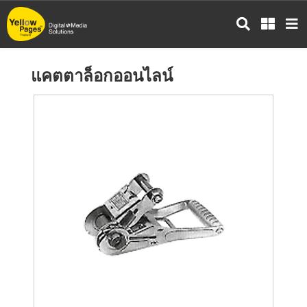
ข้าม
ไป
ยัง
เนื้อหา
แคตตาล็อกออนไลน์
หลัก