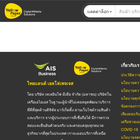
ข้าม
แคตตาล็อก
ไป
ยัง
เนื้อหา
หลัก
เกี่ยวกับเ
ประวัติควา
นโยบายควา
ไทยแลนด์ เยลโล่เพจเจส
นโยบายควา
โดย บริษัท เทเลอินโฟ มีเดีย จำกัด (มหาชน) บริษัทใน
นโยบายคุกกี
เครือเอไอเอส ในฐานะผู้นำที่ไม่เคยหยุดพัฒนาบริการ
ข้อตกลงกา
ที่ดีที่สุดด้านดิจิทัล มาร์เก็ตติ้ง ผ่านเว็บไซต์รวมสินค้า
เสียงตอบรั
และบริการ จากผู้ประกอบการที่เชื่อถือได้ มีการตรวจ
เครือข่ายเย
สอบและยืนยันตัวตนจริง และครอบคลุมทุกหมวด
COVID-19
ธุรกิจมากที่สุดในประเทศ เราจะมอบบริการที่เหนือ
นโยบายจดท