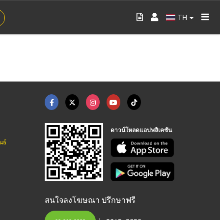
TH
ดาวน์โหลดแอปพลิเคชัน
นธ์
สนใจลงโฆษณา ปรึกษาฟรี