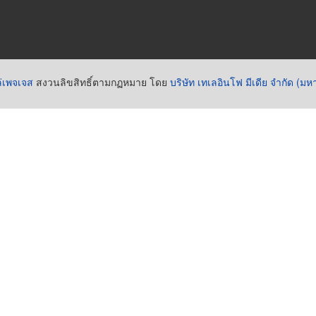
่เพจเจส
สงวนลิขสิทธิ์ตามกฏหมาย โดย
บริษัท เทเลอินโฟ มีเดีย จำกัด (ม