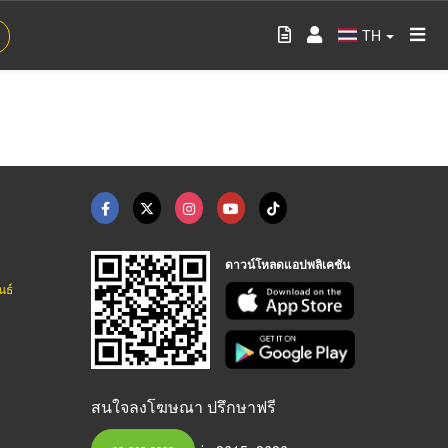
TH
ดาวน์โหลดแอปพลิเคชัน
นธ์
สนใจลงโฆษณา ปรึกษาฟรี