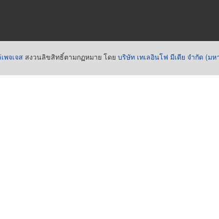
่เพจเจส
สงวนลิขสิทธิ์ตามกฏหมาย โดย
บริษัท เทเลอินโฟ มีเดีย จำกัด (ม