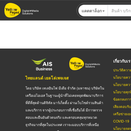
ข้าม
แคตตาล็อก
ไป
ยัง
เนื้อหา
หลัก
เกี่ยวกับเ
ประวัติควา
นโยบายควา
ไทยแลนด์ เยลโล่เพจเจส
นโยบายควา
โดย บริษัท เทเลอินโฟ มีเดีย จำกัด (มหาชน) บริษัทใน
นโยบายคุกกี
เครือเอไอเอส ในฐานะผู้นำที่ไม่เคยหยุดพัฒนาบริการ
ข้อตกลงกา
ที่ดีที่สุดด้านดิจิทัล มาร์เก็ตติ้ง ผ่านเว็บไซต์รวมสินค้า
เสียงตอบรั
และบริการ จากผู้ประกอบการที่เชื่อถือได้ มีการตรวจ
เครือข่ายเย
สอบและยืนยันตัวตนจริง และครอบคลุมทุกหมวด
COVID-19
ธุรกิจมากที่สุดในประเทศ เราจะมอบบริการที่เหนือ
นโยบายจดท