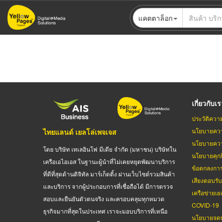
ข้าม
แคตตาล็อก
ไป
ยัง
เนื้อหา
หลัก
เกี่ยวกับเ
ประวัติควา
นโยบายควา
ไทยแลนด์ เยลโล่เพจเจส
นโยบายควา
โดย บริษัท เทเลอินโฟ มีเดีย จำกัด (มหาชน) บริษัทใน
นโยบายคุกกี
เครือเอไอเอส ในฐานะผู้นำที่ไม่เคยหยุดพัฒนาบริการ
ข้อตกลงกา
ที่ดีที่สุดด้านดิจิทัล มาร์เก็ตติ้ง ผ่านเว็บไซต์รวมสินค้า
เสียงตอบรั
และบริการ จากผู้ประกอบการที่เชื่อถือได้ มีการตรวจ
เครือข่ายเย
สอบและยืนยันตัวตนจริง และครอบคลุมทุกหมวด
COVID-19
ธุรกิจมากที่สุดในประเทศ เราจะมอบบริการที่เหนือ
นโยบายจดท