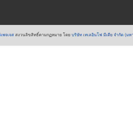
่เพจเจส
สงวนลิขสิทธิ์ตามกฏหมาย โดย
บริษัท เทเลอินโฟ มีเดีย จำกัด (ม