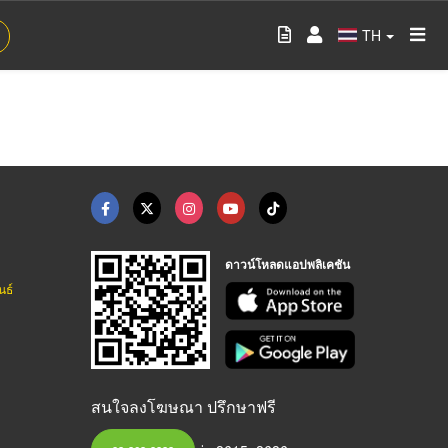
TH
ดาวน์โหลดแอปพลิเคชัน
นธ์
สนใจลงโฆษณา ปรึกษาฟรี